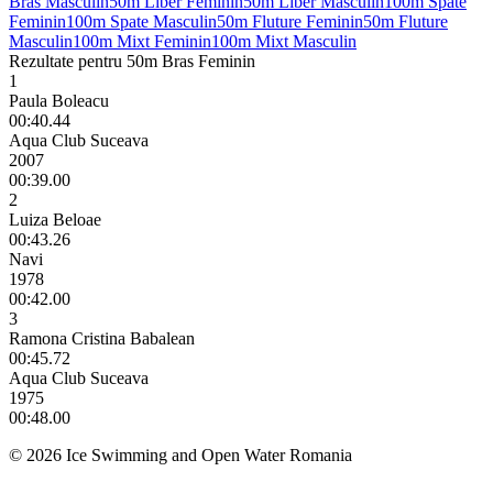
Bras Masculin
50m Liber Feminin
50m Liber Masculin
100m Spate
Feminin
100m Spate Masculin
50m Fluture Feminin
50m Fluture
Masculin
100m Mixt Feminin
100m Mixt Masculin
Rezultate pentru 50m Bras Feminin
1
Paula Boleacu
00:40.44
Aqua Club Suceava
2007
00:39.00
2
Luiza Beloae
00:43.26
Navi
1978
00:42.00
3
Ramona Cristina Babalean
00:45.72
Aqua Club Suceava
1975
00:48.00
© 2026 Ice Swimming and Open Water Romania