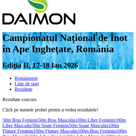
Campionatul Național de Înot
în Ape Inghețate, România
Ediția II, 17-18 Ian 2026
Regulament
Liste de start
Rezultate
Rezultate concurs
Click pe numele probei pentru a vedea rezultatele!
50m Bras Feminin
50m Bras Masculin
100m Liber Feminin
100m
Liber Masculin
50m Spate Feminin
50m Spate Masculin
100m
Fluture Feminin
100m Fluture Masculin
100m Bras Feminin
100m