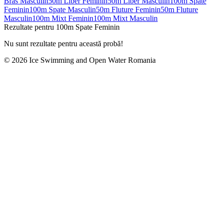
Bras Masculin
50m Liber Feminin
50m Liber Masculin
100m Spate
Feminin
100m Spate Masculin
50m Fluture Feminin
50m Fluture
Masculin
100m Mixt Feminin
100m Mixt Masculin
Rezultate pentru 100m Spate Feminin
Nu sunt rezultate pentru această probă!
© 2026 Ice Swimming and Open Water Romania