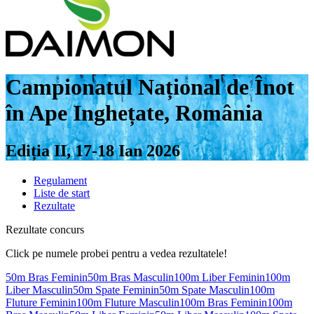
Campionatul Național de Înot
în Ape Inghețate, România
Ediția II, 17-18 Ian 2026
Regulament
Liste de start
Rezultate
Rezultate concurs
Click pe numele probei pentru a vedea rezultatele!
50m Bras Feminin
50m Bras Masculin
100m Liber Feminin
100m
Liber Masculin
50m Spate Feminin
50m Spate Masculin
100m
Fluture Feminin
100m Fluture Masculin
100m Bras Feminin
100m