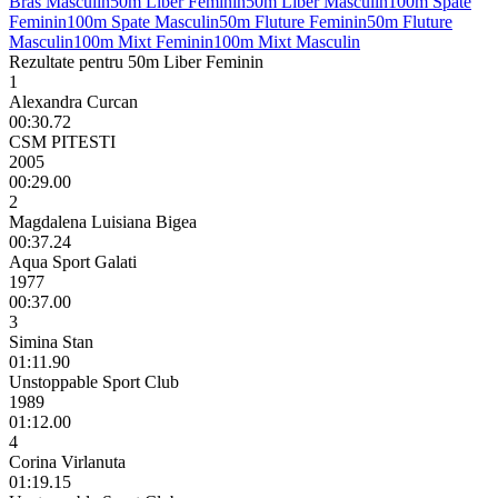
Bras Masculin
50m Liber Feminin
50m Liber Masculin
100m Spate
Feminin
100m Spate Masculin
50m Fluture Feminin
50m Fluture
Masculin
100m Mixt Feminin
100m Mixt Masculin
Rezultate pentru 50m Liber Feminin
1
Alexandra Curcan
00:30.72
CSM PITESTI
2005
00:29.00
2
Magdalena Luisiana Bigea
00:37.24
Aqua Sport Galati
1977
00:37.00
3
Simina Stan
01:11.90
Unstoppable Sport Club
1989
01:12.00
4
Corina Virlanuta
01:19.15