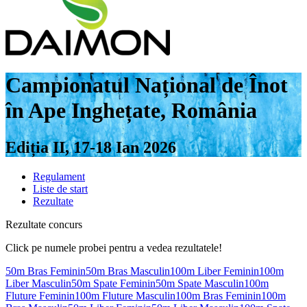
Campionatul Național de Înot
în Ape Inghețate, România
Ediția II, 17-18 Ian 2026
Regulament
Liste de start
Rezultate
Rezultate concurs
Click pe numele probei pentru a vedea rezultatele!
50m Bras Feminin
50m Bras Masculin
100m Liber Feminin
100m
Liber Masculin
50m Spate Feminin
50m Spate Masculin
100m
Fluture Feminin
100m Fluture Masculin
100m Bras Feminin
100m