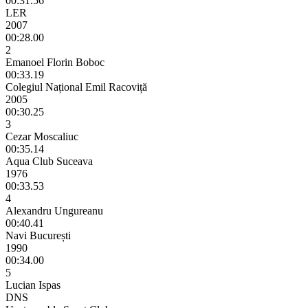
00:31.56
LER
2007
00:28.00
2
Emanoel Florin Boboc
00:33.19
Colegiul Național Emil Racoviță
2005
00:30.25
3
Cezar Moscaliuc
00:35.14
Aqua Club Suceava
1976
00:33.53
4
Alexandru Ungureanu
00:40.41
Navi București
1990
00:34.00
5
Lucian Ispas
DNS