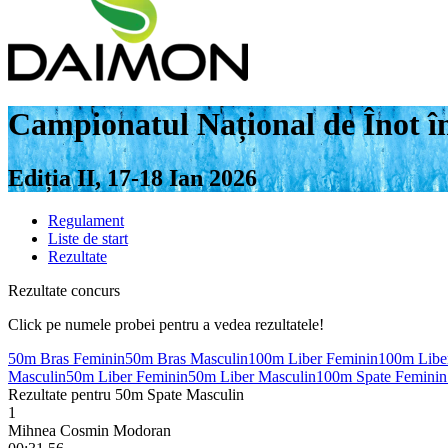
Campionatul Național de Înot î
Ediția II, 17-18 Ian 2026
Regulament
Liste de start
Rezultate
Rezultate concurs
Click pe numele probei pentru a vedea rezultatele!
50m Bras Feminin
50m Bras Masculin
100m Liber Feminin
100m Libe
Masculin
50m Liber Feminin
50m Liber Masculin
100m Spate Feminin
Rezultate pentru 50m Spate Masculin
1
Mihnea Cosmin Modoran