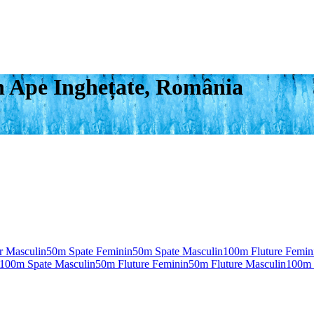
n Ape Inghețate, România
r Masculin
50m Spate Feminin
50m Spate Masculin
100m Fluture Femin
100m Spate Masculin
50m Fluture Feminin
50m Fluture Masculin
100m 